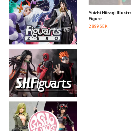
Yuichi Hiiragi Illust
Figure
2 899 SEK