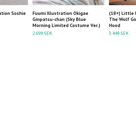
ration Soshie
Fuumi Illustration Okigae
(18+) Little
Ginpatsu-chan (Sky Blue
The Wolf Gir
Morning Limited Costume Ver.)
Hood
2 699 SEK
5 449 SEK