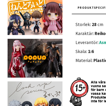
PRODUKTSPECIF
Storlek:
28
cm
Karaktär:
Reiko
Leverantör:
Asm
Skala:
1:6
Material:
Plasti