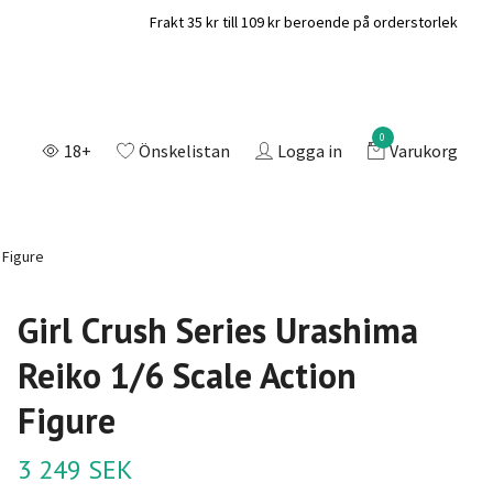
Frakt 35 kr till 109 kr beroende på orderstorlek
0
18+
Önskelistan
Logga in
Varukorg
 Figure
Girl Crush Series Urashima
Reiko 1/6 Scale Action
Figure
3 249 SEK