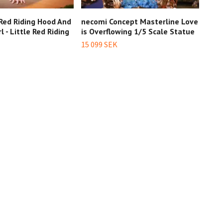
 Red Riding Hood And
necomi Concept Masterline Love
(18+
l - Little Red Riding
is Overflowing 1/5 Scale Statue
Perf
15 099 SEK
6 14