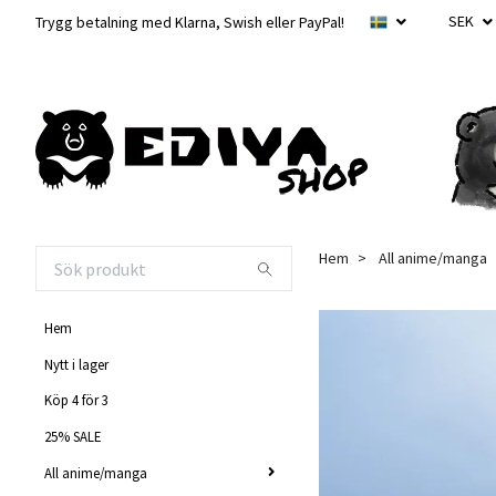
SEK
Trygg betalning med Klarna, Swish eller PayPal!
Hem
All anime/manga
Hem
Nytt i lager
Köp 4 för 3
25% SALE
All anime/manga