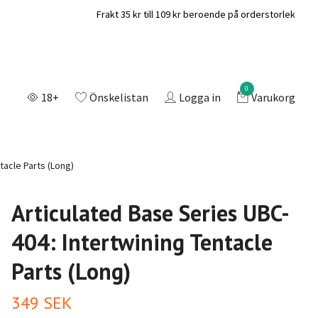
Frakt 35 kr till 109 kr beroende på orderstorlek
0
18+
Önskelistan
Logga in
Varukorg
tacle Parts (Long)
Articulated Base Series UBC-
404: Intertwining Tentacle
Parts (Long)
349 SEK