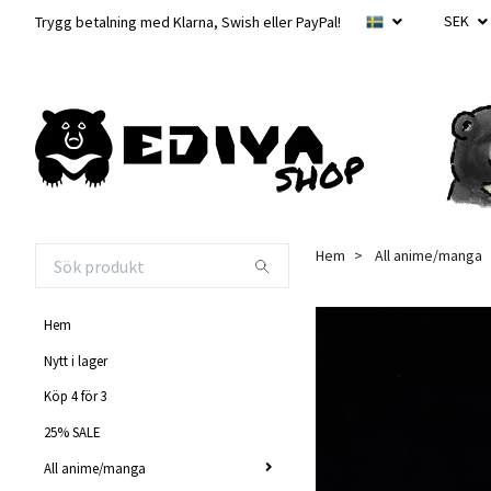
SEK
Trygg betalning med Klarna, Swish eller PayPal!
Hem
All anime/manga
Hem
Nytt i lager
Köp 4 för 3
25% SALE
All anime/manga