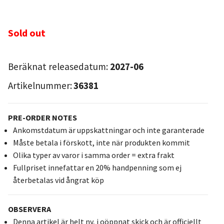
Sold out
Beräknat releasedatum:
2027-06
Artikelnummer:
36381
PRE-ORDER NOTES
Ankomstdatum är uppskattningar och inte garanterade
Måste betala i förskott, inte när produkten kommit
Olika typer av varor i samma order = extra frakt
Fullpriset innefattar en 20% handpenning som ej
återbetalas vid ångrat köp
OBSERVERA
Denna artikel är helt ny, i oöppnat skick och är officiellt