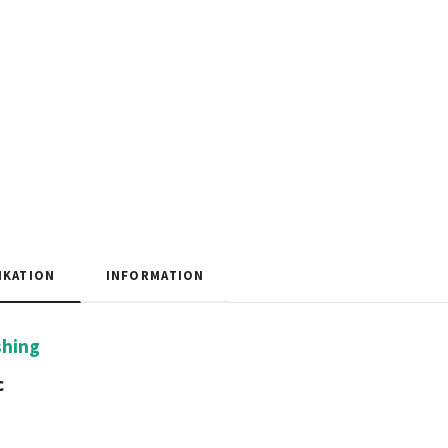
IKATION
INFORMATION
shing
c