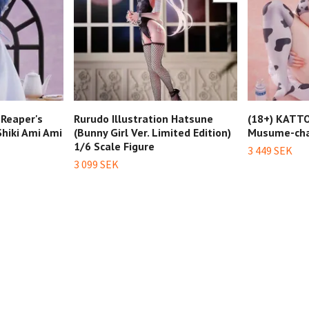
 Reaper's
Rurudo Illustration Hatsune
(18+) KATTO 
hiki Ami Ami
(Bunny Girl Ver. Limited Edition)
Musume-chan
1/6 Scale Figure
3 449 SEK
3 099 SEK