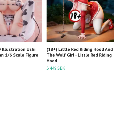
Illustration Ushi
(18+) Little Red Riding Hood And
Anim
 1/6 Scale Figure
The Wolf Girl - Little Red Riding
(Bik
Hood
2 34
5 449 SEK