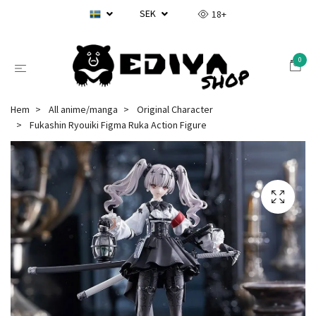
SEK
18+
0
Hem
All anime/manga
Original Character
Fukashin Ryouiki Figma Ruka Action Figure