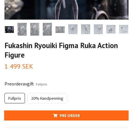
Fukashin Ryouiki Figma Ruka Action
Figure
1 499 SEK
Preorderavgift
Fullpris
Fullpris
20% Handpenning
PRE ORDER