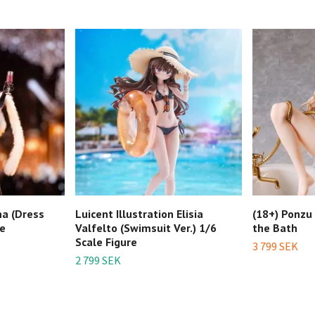
na (Dress
Luicent Illustration Elisia
(18+) Ponzu I
re
Valfelto (Swimsuit Ver.) 1/6
the Bath
Scale Figure
3 799 SEK
2 799 SEK