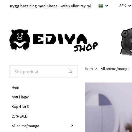
SEK
Trygg betalning med Klarna, Swish eller PayPal!
Hem
All anime/manga
Hem
Nytt i lager
Köp 4 för 3
25% SALE
All anime/manga