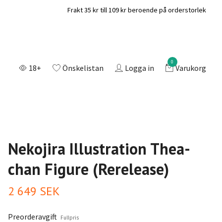
Frakt 35 kr till 109 kr beroende på orderstorlek
0
18+
Önskelistan
Logga in
Varukorg
Nekojira Illustration Thea-
chan Figure (Rerelease)
2 649 SEK
Preorderavgift
Fullpris