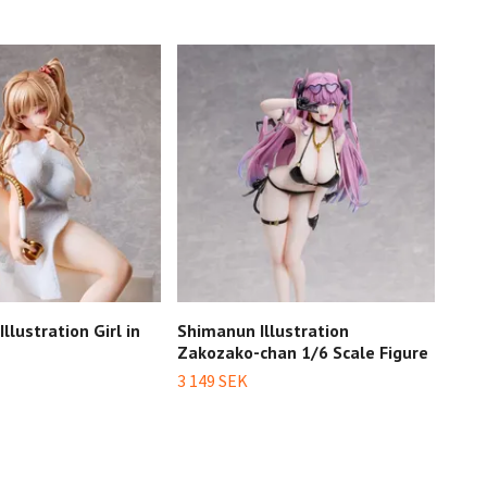
llustration Girl in
Shimanun Illustration
Anim
Zakozako-chan 1/6 Scale Figure
Naop
Scal
3 149 SEK
1 99