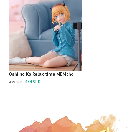
Oshi no Ko Relax time MEMcho
Os
474 SEK
3
499 SEK