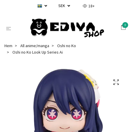
SEK
18+
0
Hem
All anime/manga
Oshi no Ko
Oshi no Ko Look Up Series Ai