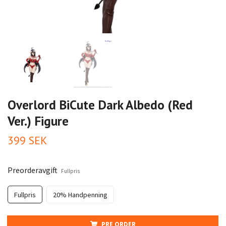
Overlord BiCute Dark Albedo (Red
Ver.) Figure
399 SEK
Preorderavgift
Fullpris
Fullpris
20% Handpenning
PRE ORDER