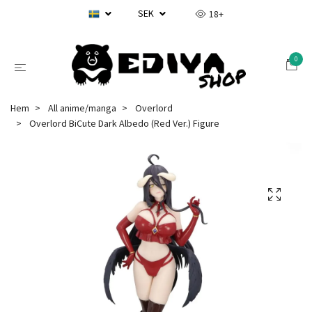
SEK
18+
0
Hem
All anime/manga
Overlord
Overlord BiCute Dark Albedo (Red Ver.) Figure