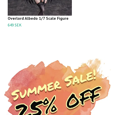
Overlord Albedo 1/7 Scale Figure
Ov
649 SEK
3