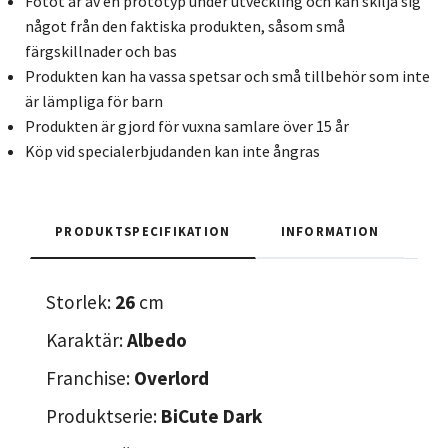
Fotot är av en prototyp under utveckling och kan skilja sig
något från den faktiska produkten, såsom små
färgskillnader och bas
Produkten kan ha vassa spetsar och små tillbehör som inte
är lämpliga för barn
Produkten är gjord för vuxna samlare över 15 år
Köp vid specialerbjudanden kan inte ångras
PRODUKTSPECIFIKATION
INFORMATION
Storlek:
26
cm
Karaktär:
Albedo
Franchise:
Overlord
Produktserie:
BiCute Dark