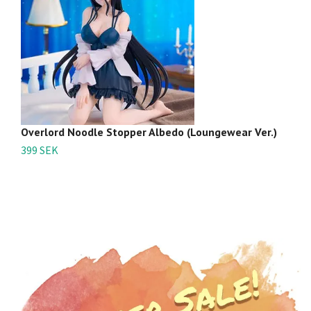
Overlord Noodle Stopper Albedo (Loungewear Ver.)
Ov
399 SEK
6