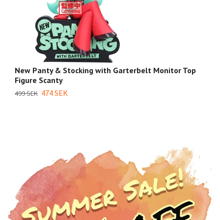
New Panty & Stocking with Garterbelt Monitor Top
N
Figure Scanty
L
474 SEK
9
499 SEK