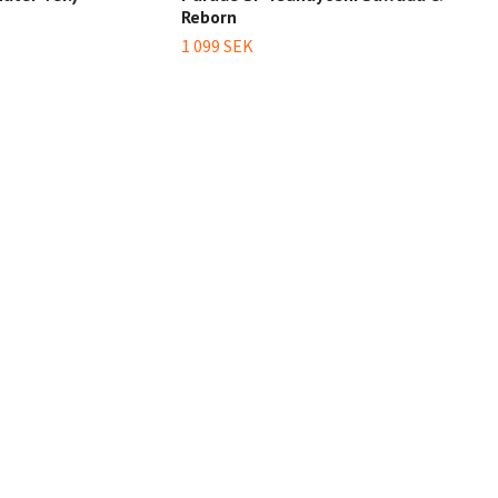
Reborn
8 19
1 099 SEK