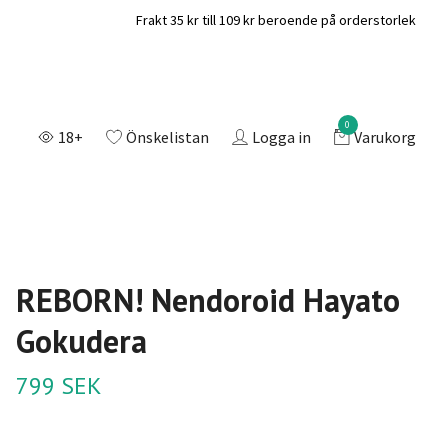
Frakt 35 kr till 109 kr beroende på orderstorlek
0
18+
Önskelistan
Logga in
Varukorg
REBORN! Nendoroid Hayato
Gokudera
799 SEK