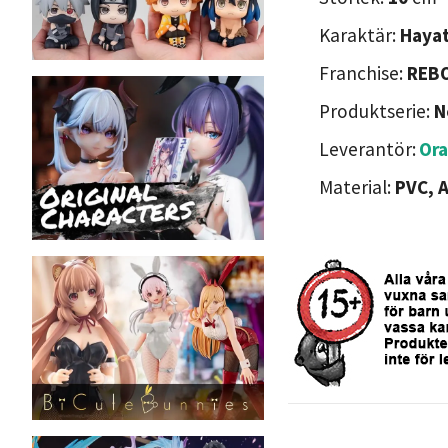
Karaktär:
Haya
Franchise:
REB
Produktserie:
N
Leverantör:
Or
Material:
PVC, 