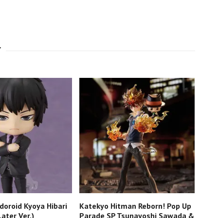
doroid Kyoya Hibari
Katekyo Hitman Reborn! Pop Up
Rebo
ater Ver.)
Parade SP Tsunayoshi Sawada &
1/6 