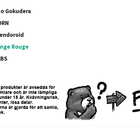
to Gokudera
ORN
endoroid
ange Rouge
ABS