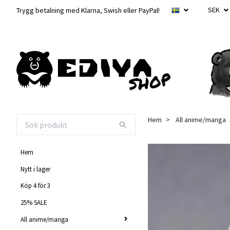
SEK
Trygg betalning med Klarna, Swish eller PayPal!
Hem
All anime/manga
Hem
Nytt i lager
Köp 4 för 3
25% SALE
All anime/manga