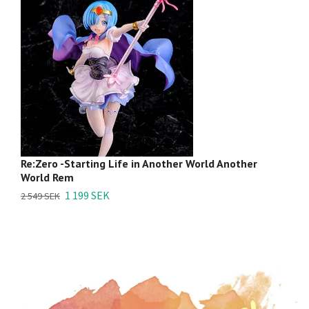
Re:Zero -Starting Life in Another World Another
R
World Rem
5
1 199 SEK
2 549 SEK