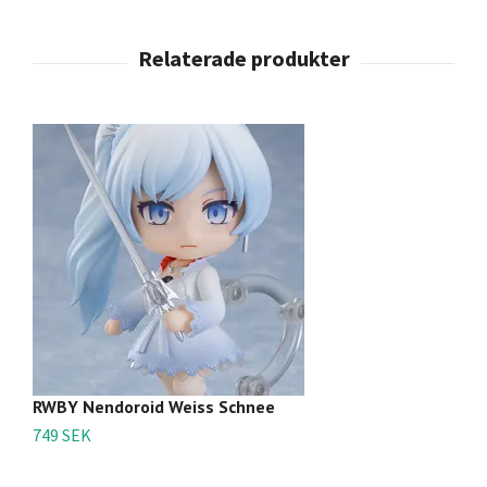
RWBY Nendoroid Weiss Schnee
R
749 SEK
3