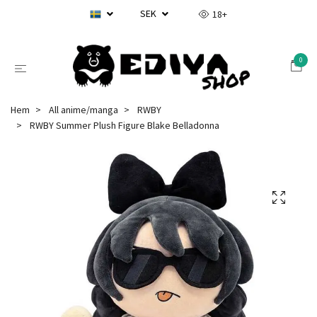
SEK
18+
0
Hem
All anime/manga
RWBY
RWBY Summer Plush Figure Blake Belladonna