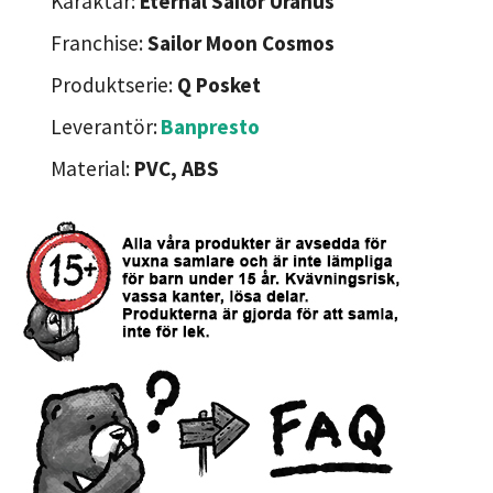
Karaktär:
Eternal Sailor Uranus
Franchise:
Sailor Moon Cosmos
Produktserie:
Q Posket
Leverantör:
Banpresto
Material:
PVC, ABS