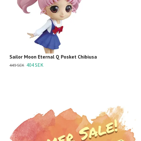
Sailor Moon Eternal Q Posket Chibiusa
S
404 SEK
449 SEK
44