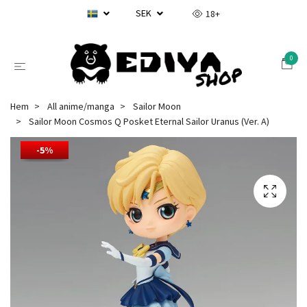
SEK
18+
0
Hem
All anime/manga
Sailor Moon
Sailor Moon Cosmos Q Posket Eternal Sailor Uranus (Ver. A)
-5%