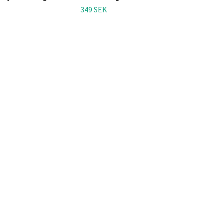
349 SEK
3 99