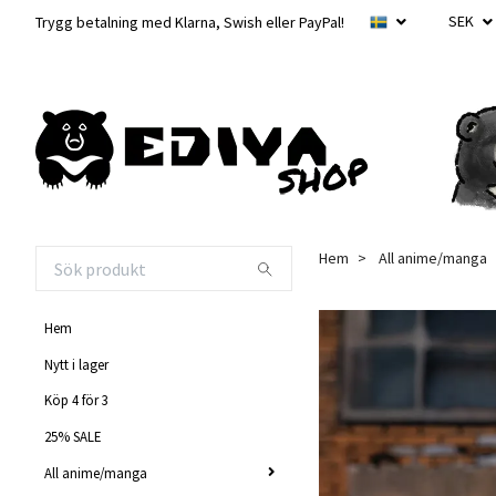
SEK
Trygg betalning med Klarna, Swish eller PayPal!
Hem
All anime/manga
Hem
Nytt i lager
Köp 4 för 3
25% SALE
All anime/manga