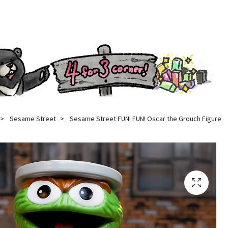
Sesame Street
Sesame Street FUN! FUN! Oscar the Grouch Figure