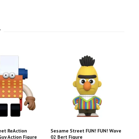
et ReAction
Sesame Street FUN! FUN! Wave
Sesa
Guy Action Figure
02 Bert Figure
Figu