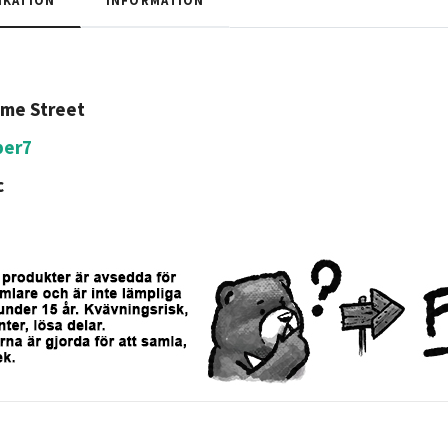
me Street
per7
c