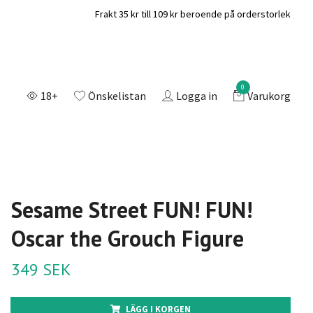
Frakt 35 kr till 109 kr beroende på orderstorlek
0
18+
Önskelistan
Logga in
Varukorg
Sesame Street FUN! FUN!
Oscar the Grouch Figure
349 SEK
LÄGG I KORGEN