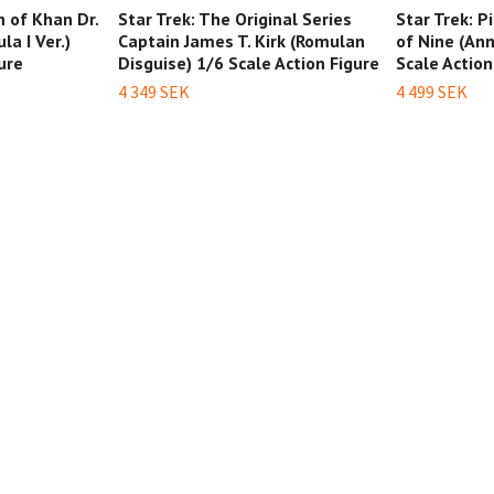
h of Khan Dr.
Star Trek: The Original Series
Star Trek: P
a I Ver.)
Captain James T. Kirk (Romulan
of Nine (An
ure
Disguise) 1/6 Scale Action Figure
Scale Action
4 349 SEK
4 499 SEK