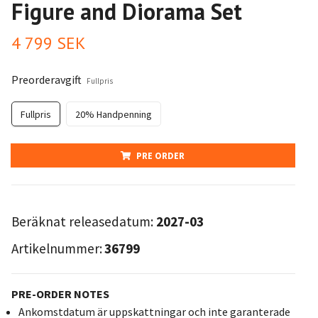
Figure and Diorama Set
4 799 SEK
Preorderavgift
Fullpris
Fullpris
20% Handpenning
PRE ORDER
Beräknat releasedatum:
2027-03
Artikelnummer:
36799
PRE-ORDER NOTES
Ankomstdatum är uppskattningar och inte garanterade