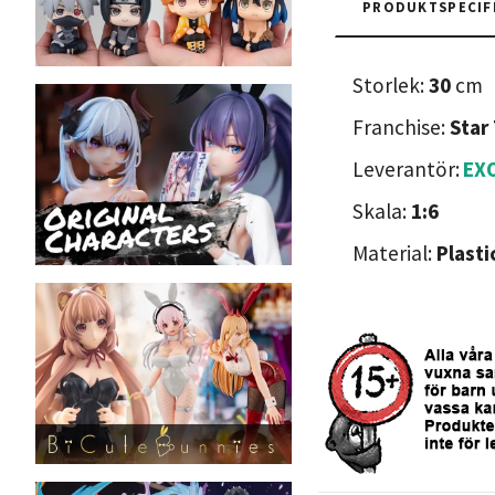
PRODUKTSPECIF
Storlek:
30
cm
Franchise:
Star
Leverantör:
EX
Skala:
1:6
Material:
Plasti