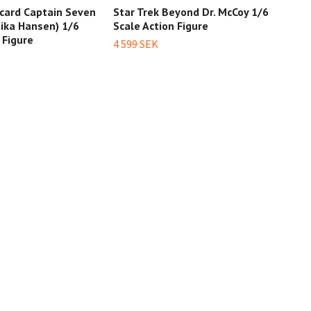
icard Captain Seven
Star Trek Beyond Dr. McCoy 1/6
Star
nika Hansen) 1/6
Scale Action Figure
Trel
 Figure
1/6 
4 599 SEK
4 49