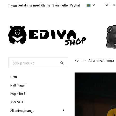
SEK
Trygg betalning med Klarna, Swish eller PayPal!
Hem
All anime/manga
Hem
Nytt i lager
Köp 4 för 3
25% SALE
All anime/manga