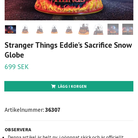
Stranger Things Eddie's Sacrifice Snow
Globe
699 SEK
LÄGG I KORGEN
Artikelnummer:
36307
OBSERVERA
Denna artikel är helt ny, i oöppnat skick och är officiellt