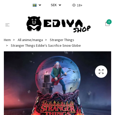
SEK
18+
0
Hem
All anime/manga
Stranger Things
Stranger Things Eddie's Sacrifice Snow Globe