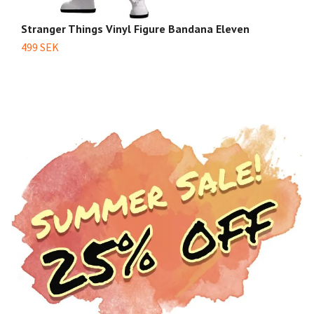
Stranger Things Vinyl Figure Bandana Eleven
S
499 SEK
1