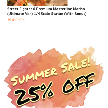
Street Fighter 6 Premium Masterline Marisa
St
(Ultimate Ver.) 1/4 Scale Statue (With Bonus)
1
35 499 SEK