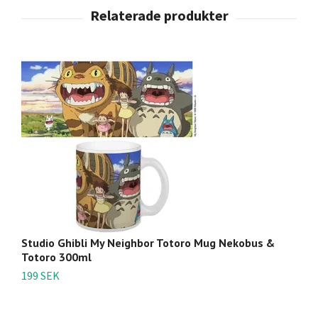
Studio Ghibli My Neighbor Totoro Mug Nekobus &
St
Totoro 300ml
C
199 SEK
3