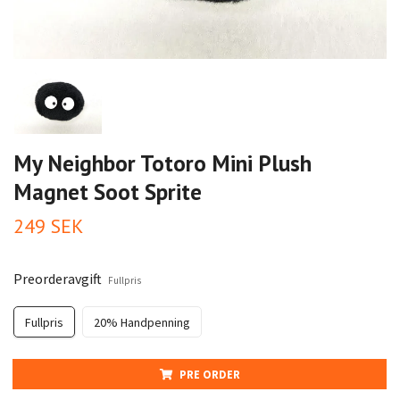
My Neighbor Totoro Mini Plush
Magnet Soot Sprite
249 SEK
Preorderavgift
Fullpris
Fullpris
20% Handpenning
PRE ORDER