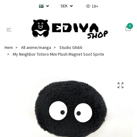
SEK
18+
0
Hem
All anime/manga
Studio Ghibli
My Neighbor Totoro Mini Plush Magnet Soot Sprite