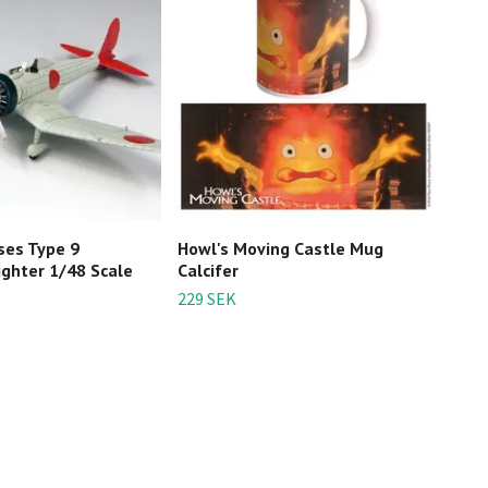
ses Type 9
Howl's Moving Castle Mug
My N
ighter 1/48 Scale
Calcifer
with
229 SEK
399 