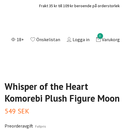
Frakt 35 kr till 109 kr beroende på orderstorlek
0
18+
Önskelistan
Logga in
Varukorg
Whisper of the Heart
Komorebi Plush Figure Moon
549 SEK
Preorderavgift
Fullpris