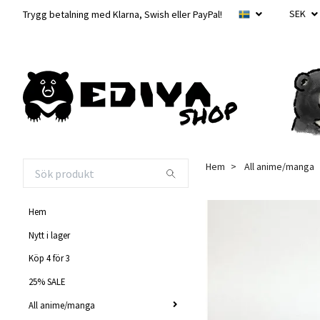
SEK
Trygg betalning med Klarna, Swish eller PayPal!
Hem
All anime/manga
Hem
Nytt i lager
Köp 4 för 3
25% SALE
All anime/manga