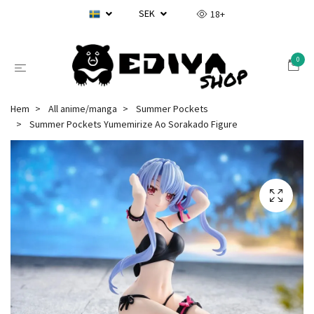
SEK
18+
0
Hem
All anime/manga
Summer Pockets
Summer Pockets Yumemirize Ao Sorakado Figure