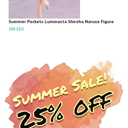
Summer Pockets Luminasta Shiroha Naruse Figure
S
399 SEK
3