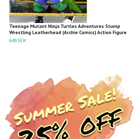
Teenage Mutant Ninja Turtles Adventures Stump
T
Wrestling Leatherhead (Archie Comics) Action Figure
So
649 SEK
4