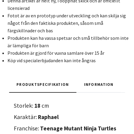
Denna artikel är helt ny, i oöppnat skick och är officiellt
licensierad
Fotot är av en prototyp under utveckling och kan skilja sig
något från den faktiska produkten, såsom små
färgskillnader och bas
Produkten kan ha vassa spetsar och små tillbehör som inte
är lämpliga för barn
Produkten är gjord för vuxna samlare över 15 år
Köp vid specialerbjudanden kan inte ångras
PRODUKTSPECIFIKATION
INFORMATION
Storlek:
18
cm
Karaktär:
Raphael
Franchise:
Teenage Mutant Ninja Turtles