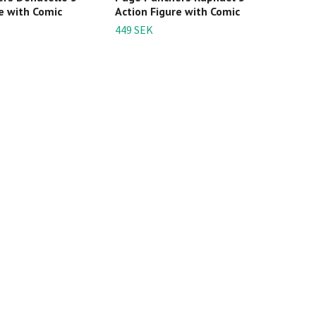
e with Comic
Action Figure with Comic
Anim
449 SEK
699 