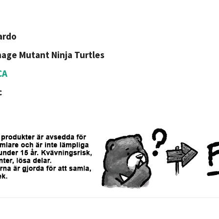
ardo
age Mutant Ninja Turtles
CA
c