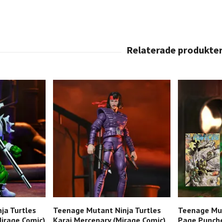
ja Turtles
Teenage Mutant Ninja Turtles
Teenage Mut
irage Comic)
Karai Mercenary (Mirage Comic)
Page Punche