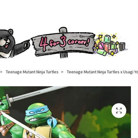
Teenage Mutant Ninja Turtles
Teenage Mutant Ninja Turtles x Usagi Y