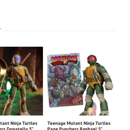
ant Ninja Turtles
Teenage Mutant Ninja Turtles
Teen
rs Donatello 5"
Page Punchers Raphael 5"
ULTI