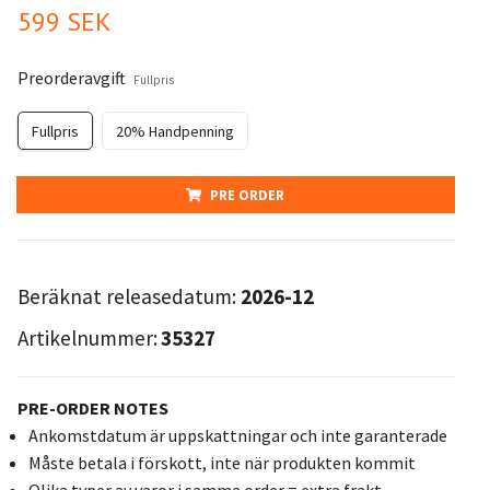
599 SEK
Preorderavgift
Fullpris
Fullpris
20% Handpenning
PRE ORDER
Beräknat releasedatum:
2026-12
Artikelnummer:
35327
PRE-ORDER NOTES
Ankomstdatum är uppskattningar och inte garanterade
Måste betala i förskott, inte när produkten kommit
Olika typer av varor i samma order = extra frakt