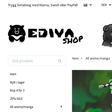
SEK
Trygg betalning med Klarna, Swish eller PayPal!
Hem
All anime/manga
Hem
Nytt i lager
Köp 4 för 3
25% SALE
All anime/manga