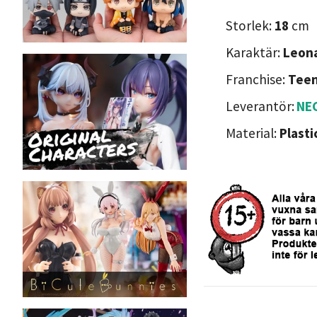
Storlek:
18
cm
Karaktär:
Leon
Franchise:
Teen
Leverantör:
NE
Material:
Plasti