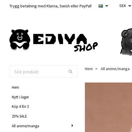
SEK
Trygg betalning med Klarna, Swish eller PayPal!
Hem
All anime/manga
Hem
Nytt i lager
Köp 4 för 3
25% SALE
All anime/manga