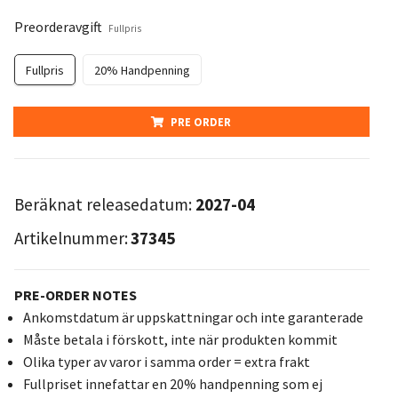
Preorderavgift
Fullpris
Fullpris
20% Handpenning
PRE ORDER
Beräknat releasedatum:
2027-04
Artikelnummer:
37345
PRE-ORDER NOTES
Ankomstdatum är uppskattningar och inte garanterade
Måste betala i förskott, inte när produkten kommit
Olika typer av varor i samma order = extra frakt
Fullpriset innefattar en 20% handpenning som ej