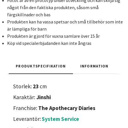
Fotot är av en prototyp under utveckling och kan skilja sig
något från den faktiska produkten, såsom små
färgskillnader och bas
Produkten kan ha vassa spetsar och små tillbehör som inte
är lämpliga för barn
Produkten är gjord för vuxna samlare över 15 år
Köp vid specialerbjudanden kan inte ångras
PRODUKTSPECIFIKATION
INFORMATION
Storlek:
23
cm
Karaktär:
Jinshi
Franchise:
The Apothecary Diaries
Leverantör:
System Service