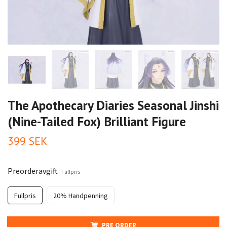
The Apothecary Diaries Seasonal Jinshi
(Nine-Tailed Fox) Brilliant Figure
399 SEK
Preorderavgift
Fullpris
Fullpris
20% Handpenning
PRE ORDER