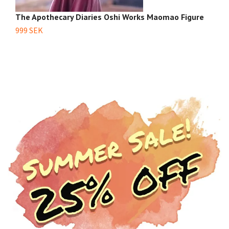
The Apothecary Diaries Oshi Works Maomao Figure
T
Ji
999 SEK
3