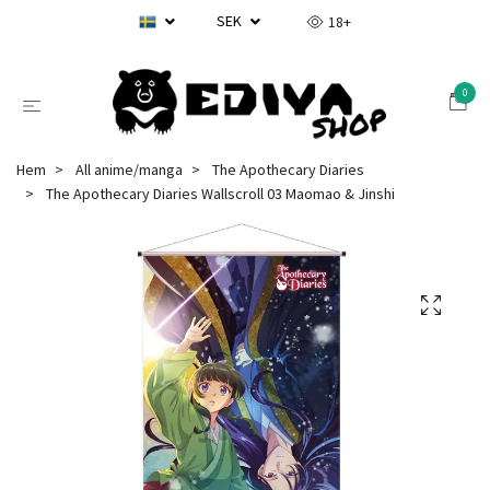
SEK
18+
0
Hem
All anime/manga
The Apothecary Diaries
The Apothecary Diaries Wallscroll 03 Maomao & Jinshi