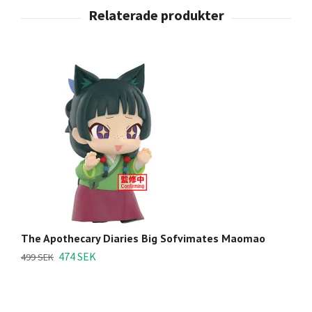
The Apothecary Diaries Big Sofvimates Maomao
Th
P
474 SEK
499 SEK
7