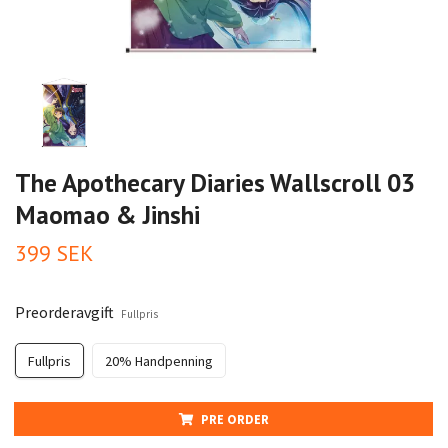
The Apothecary Diaries Wallscroll 03
Maomao & Jinshi
399 SEK
Preorderavgift
Fullpris
Fullpris
20% Handpenning
PRE ORDER