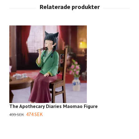
The Apothecary Diaries Maomao Figure
Th
P
474 SEK
499 SEK
7