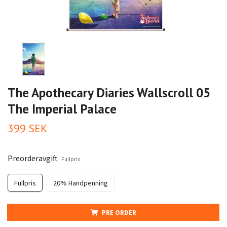
The Apothecary Diaries Wallscroll 05
The Imperial Palace
399 SEK
Preorderavgift
Fullpris
Fullpris
20% Handpenning
PRE ORDER