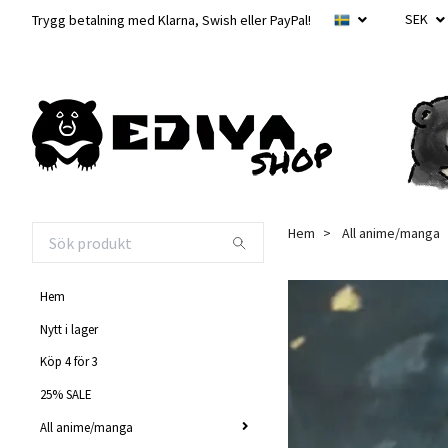
SEK
Trygg betalning med Klarna, Swish eller PayPal!
Hem
All anime/manga
Hem
Nytt i lager
Köp 4 för 3
25% SALE
All anime/manga