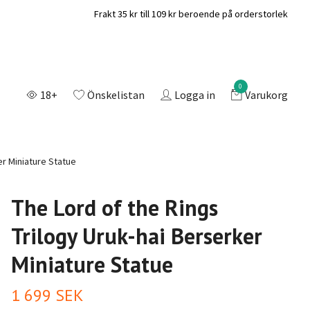
Frakt 35 kr till 109 kr beroende på orderstorlek
0
18+
Önskelistan
Logga in
Varukorg
er Miniature Statue
The Lord of the Rings
Trilogy Uruk-hai Berserker
Miniature Statue
1 699 SEK