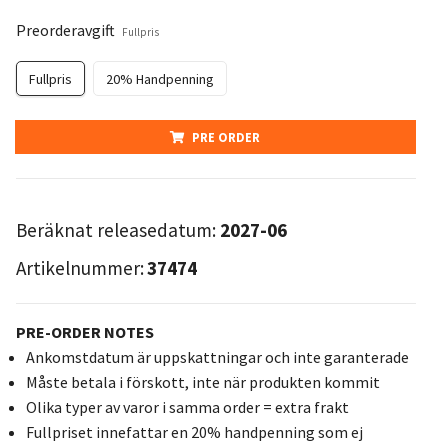
Preorderavgift
Fullpris
Fullpris
20% Handpenning
PRE ORDER
Beräknat releasedatum:
2027-06
Artikelnummer:
37474
PRE-ORDER NOTES
Ankomstdatum är uppskattningar och inte garanterade
Måste betala i förskott, inte när produkten kommit
Olika typer av varor i samma order = extra frakt
Fullpriset innefattar en 20% handpenning som ej