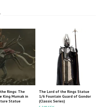
 the Rings: The
The Lord of the Rings Statue
The 
he King Mumak in
1/6 Fountain Guard of Gondor
Jour
ature Statue
(Classic Series)
Swor