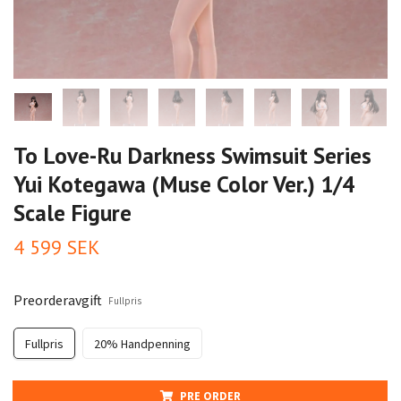
To Love-Ru Darkness Swimsuit Series
Yui Kotegawa (Muse Color Ver.) 1/4
Scale Figure
4 599 SEK
Preorderavgift
Fullpris
Fullpris
20% Handpenning
PRE ORDER