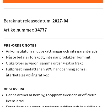
Beräknat releasedatum:
2027-04
Artikelnummer:
34777
PRE-ORDER NOTES
Ankomstdatum är uppskattningar och inte garanterade
Måste betala i förskott, inte när produkten kommit
Olika typer av varor i samma order = extra frakt
Fullpriset innefattar en 20% handpenning som ej
återbetalas vid ångrat köp
OBSERVERA
Denna artikel är helt ny, i oöppnat skick och är officiellt
licensierad
Fotot är av en prototyp under utveckling och kan skilja sig