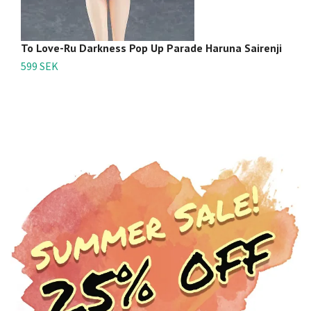
To Love-Ru Darkness Pop Up Parade Haruna Sairenji
T
D
599 SEK
3