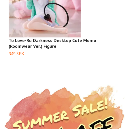
To Love-Ru Darkness Desktop Cute Momo
T
(Roomwear Ver.) Figure
(M
349 SEK
4 