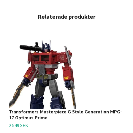
Transformers Masterpiece G Style Generation MPG-
T
17 Optimus Prime
M
2 549 SEK
1