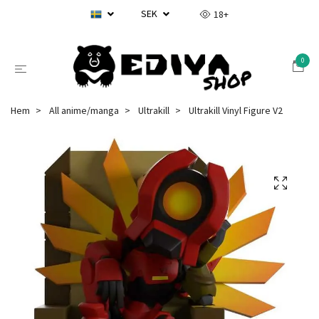
SEK
18+
0
Hem
All anime/manga
Ultrakill
Ultrakill Vinyl Figure V2