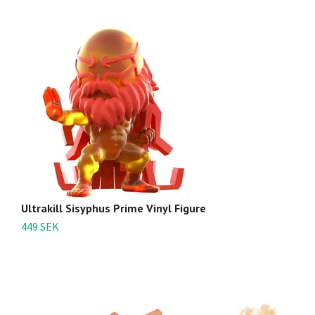
Ultrakill Sisyphus Prime Vinyl Figure
Ul
449 SEK
4