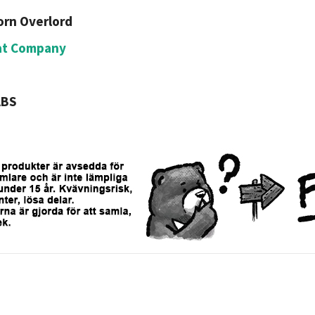
orn Overlord
at Company
ABS