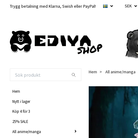
SEK
Trygg betalning med Klarna, Swish eller PayPal!
Hem
All anime/manga
Hem
Nytt i lager
Köp 4 för 3
25% SALE
All anime/manga