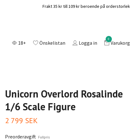
Frakt 35 kr till 109 kr beroende på orderstorlek
0
18+
Önskelistan
Logga in
Varukorg
Unicorn Overlord Rosalinde
1/6 Scale Figure
2 799 SEK
Preorderavgift
Fullpris