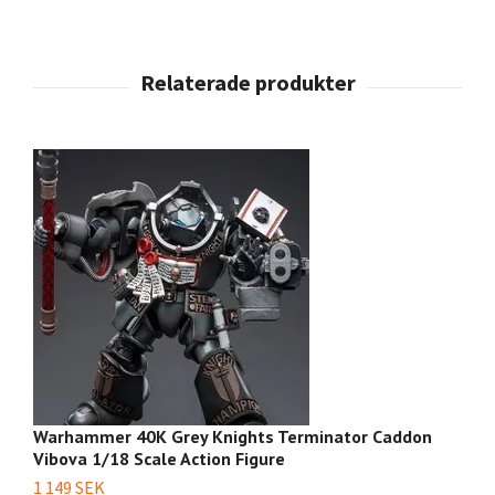
Warhammer 40K Grey Knights Terminator Caddon
W
Vibova 1/18 Scale Action Figure
L
1/
1 149 SEK