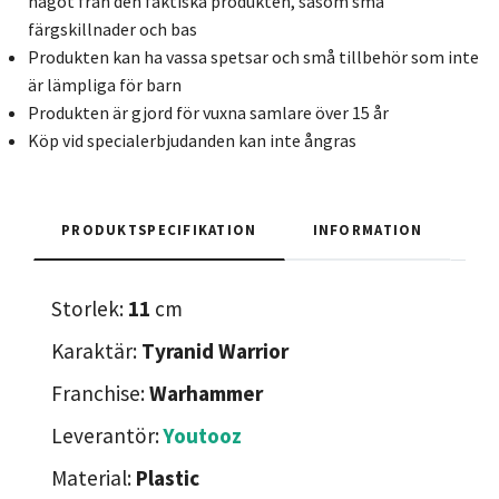
något från den faktiska produkten, såsom små
färgskillnader och bas
Produkten kan ha vassa spetsar och små tillbehör som inte
är lämpliga för barn
Produkten är gjord för vuxna samlare över 15 år
Köp vid specialerbjudanden kan inte ångras
PRODUKTSPECIFIKATION
INFORMATION
Storlek:
11
cm
Karaktär:
Tyranid Warrior
Franchise:
Warhammer
Leverantör:
Youtooz
Material:
Plastic