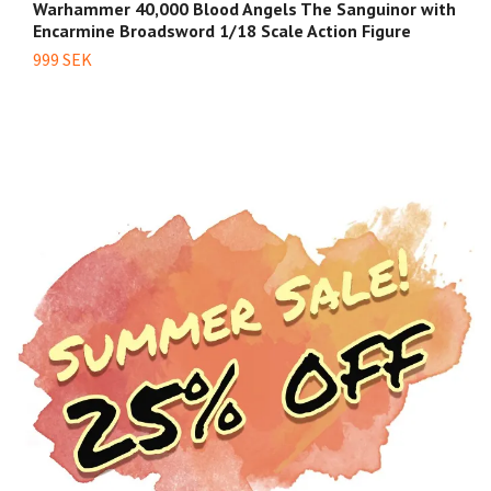
Warhammer 40,000 Blood Angels The Sanguinor with
W
Encarmine Broadsword 1/18 Scale Action Figure
6
999 SEK