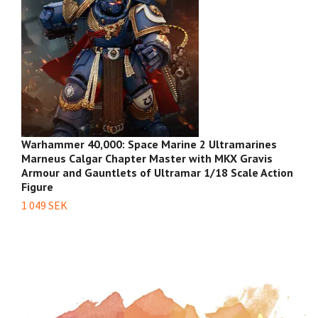
Warhammer 40,000: Space Marine 2 Ultramarines
W
Marneus Calgar Chapter Master with MKX Gravis
T
Armour and Gauntlets of Ultramar 1/18 Scale Action
P
Figure
1 
1 049 SEK