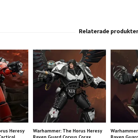
rus Heresy
Warhammer: The Horus Heresy
Warhammer:
actical
Raven Guard Corvus Corax,
Raven Guard