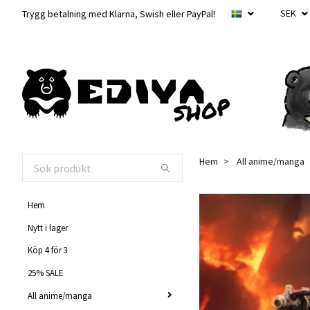
SEK
Trygg betalning med Klarna, Swish eller PayPal!
Hem
All anime/manga
Hem
Nytt i lager
Köp 4 för 3
25% SALE
All anime/manga