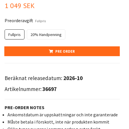
1 049 SEK
Preorderavgift
Fullpris
Fullpris
20% Handpenning
PRE ORDER
Beräknat releasedatum:
2026-10
Artikelnummer:
36697
PRE-ORDER NOTES
Ankomstdatum är uppskattningar och inte garanterade
Måste betala i förskott, inte när produkten kommit
Olika typer av varor i samma order = extra frakt