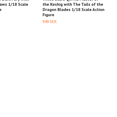
laws 1/18 Scale
the Keshig with The Tails of the
Mk I
e
Dragon Blades 1/18 Scale Action
Figu
Figure
1 04
949 SEK