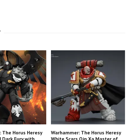
 The Horus Heresy
Warhammer: The Horus Heresy
War
 Dark Fury with
White Scars Qin Xa Master of
Impe