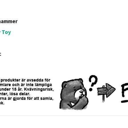
hammer
 Toy
c