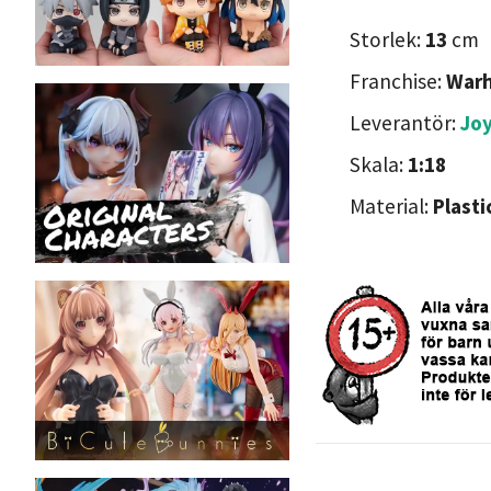
Storlek:
13
cm
Franchise:
War
Leverantör:
Joy
Skala:
1:18
Material:
Plasti