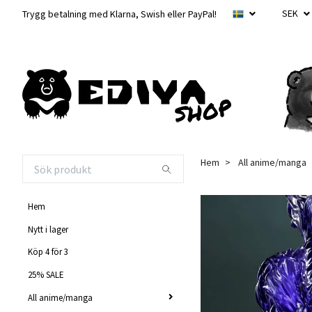
SEK
Trygg betalning med Klarna, Swish eller PayPal!
Hem
All anime/manga
Hem
Nytt i lager
Köp 4 för 3
25% SALE
All anime/manga