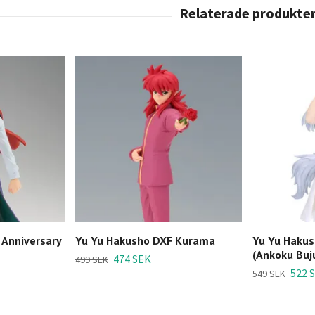
 Anniversary
Yu Yu Hakusho DXF Kurama
Yu Yu Haku
(Ankoku Buj
474 SEK
499 SEK
522 
549 SEK