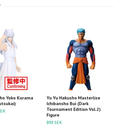
sho Yoko Kurama
Yu Yu Hakusho Masterlise
Yu Y
utsukai)
Ichibansho Bui (Dark
Canv
Tournament Edition Vol.2)
SEK
119 
Figure
899 SEK