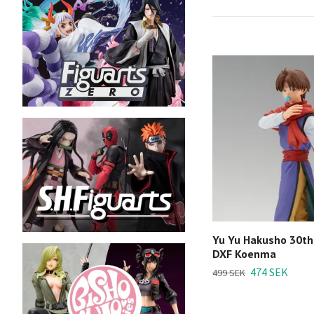
Yu Yu Hakusho 30th
DXF Koenma
474 SEK
499 SEK