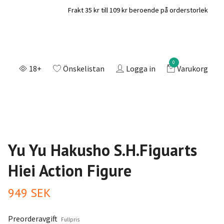
Frakt 35 kr till 109 kr beroende på orderstorlek
0
18+
Önskelistan
Logga in
Varukorg
Yu Yu Hakusho S.H.Figuarts
Hiei Action Figure
949 SEK
Preorderavgift
Fullpris