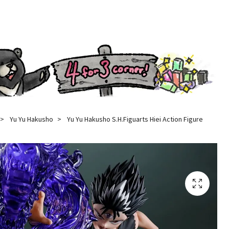
Yu Yu Hakusho
Yu Yu Hakusho S.H.Figuarts Hiei Action Figure