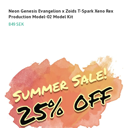
Neon Genesis Evangelion x Zoids T-Spark Xeno Rex
Z
Production Model-02 Model Kit
Sp
849 SEK
8