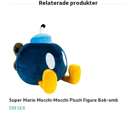
Super Mario Mocchi-Mocchi Plush Figure Bob-omb
S
T
599 SEK
1