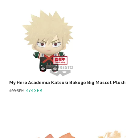
My Hero Academia Katsuki Bakugo Big Mascot Plush
P
(K
474 SEK
499 SEK
1