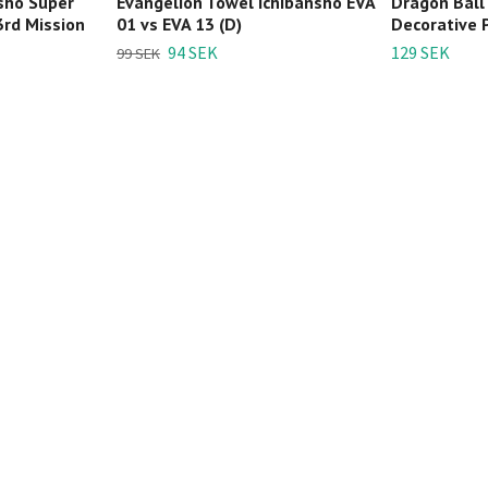
sho Super
Evangelion Towel Ichibansho EVA
Dragon Ball
3rd Mission
01 vs EVA 13 (D)
Decorative P
94 SEK
129 SEK
99 SEK