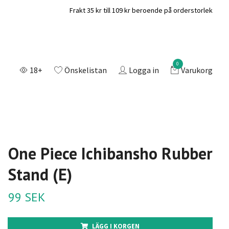
Frakt 35 kr till 109 kr beroende på orderstorlek
0
18+
Önskelistan
Logga in
Varukorg
One Piece Ichibansho Rubber
Stand (E)
99 SEK
LÄGG I KORGEN