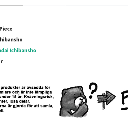
Piece
chibansho
dai Ichibansho
r