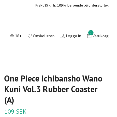
Frakt 35 kr till 109 kr beroende på orderstorlek
0
18+
Önskelistan
Logga in
Varukorg
One Piece Ichibansho Wano
Kuni Vol.3 Rubber Coaster
(A)
109 SEK