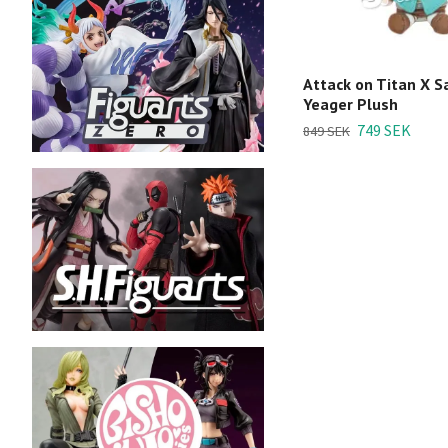
Attack on Titan X S
Yeager Plush
749 SEK
849 SEK