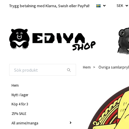
SEK
Trygg betalning med Klarna, Swish eller PayPal!
Hem
Övriga samlarpryl
Hem
Nytt i lager
Köp 4 för 3
25% SALE
All anime/manga