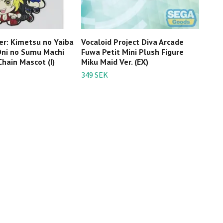
r: Kimetsu no Yaiba
Vocaloid Project Diva Arcade
Stra
Oni no Sumu Machi
Fuwa Petit Mini Plush Figure
Dem
hain Mascot (I)
Miku Maid Ver. (EX)
549 
349 SEK