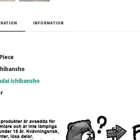
IKATION
INFORMATION
Piece
chibansho
dai Ichibansho
r