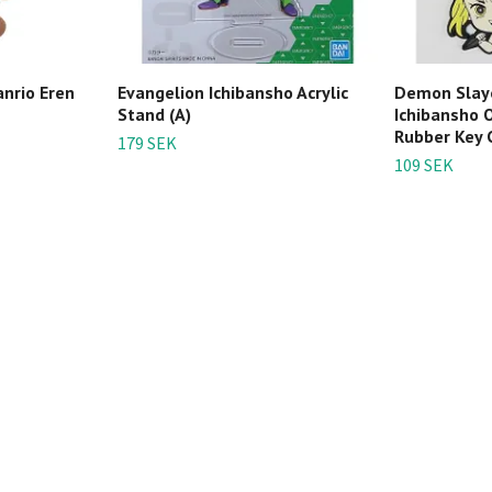
anrio Eren
Evangelion Ichibansho Acrylic
Demon Slaye
Stand (A)
Ichibansho 
Rubber Key C
179 SEK
109 SEK