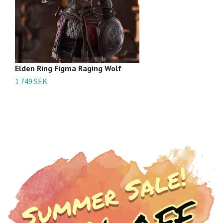
Elden Ring Figma Raging Wolf
E
1 749 SEK
8