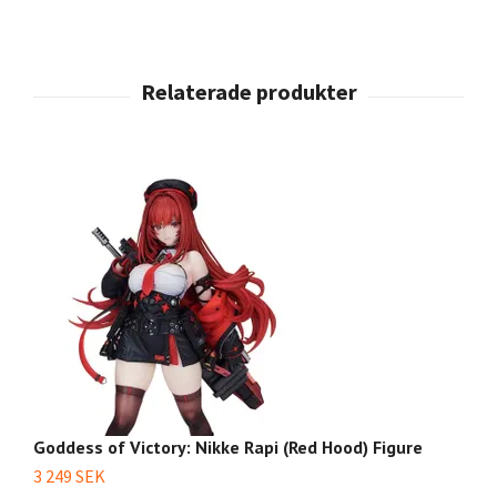
Goddess of Victory: Nikke Rapi (Red Hood) Figure
Go
3 249 SEK
3 