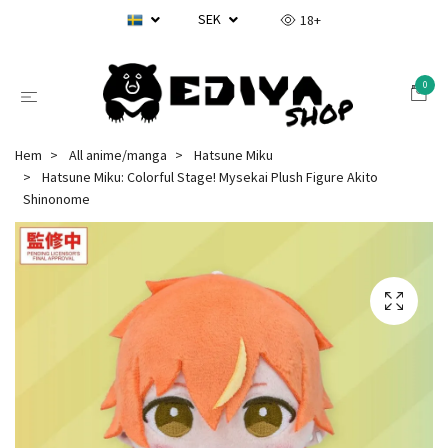
SEK
18+
0
Hem
All anime/manga
Hatsune Miku
Hatsune Miku: Colorful Stage! Mysekai Plush Figure Akito
Shinonome