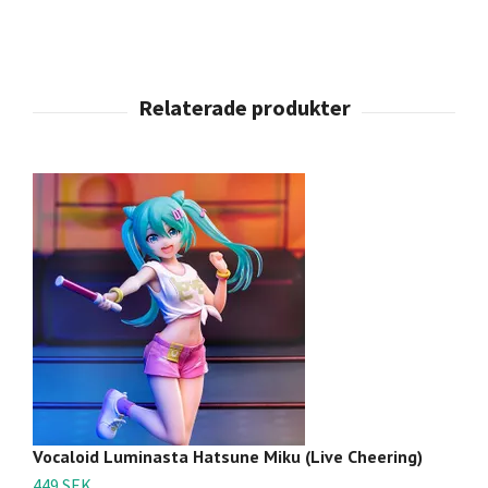
Vocaloid Luminasta Hatsune Miku (Live Cheering)
Ch
Pl
449 SEK