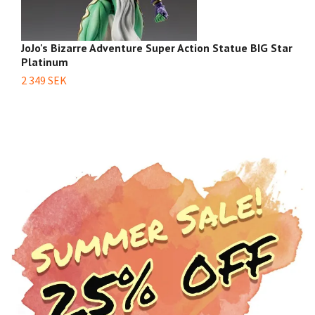
JoJo's Bizarre Adventure Super Action Statue BIG Star
J
Platinum
Jo
2 349 SEK
6