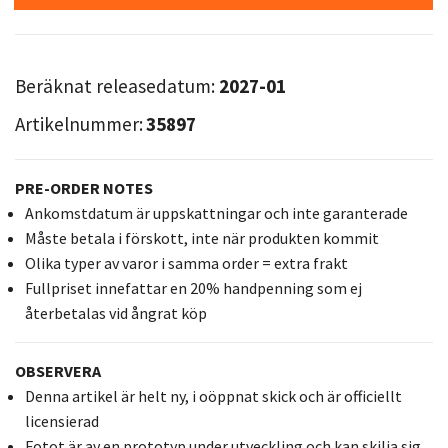
Beräknat releasedatum:
2027-01
Artikelnummer:
35897
PRE-ORDER NOTES
Ankomstdatum är uppskattningar och inte garanterade
Måste betala i förskott, inte när produkten kommit
Olika typer av varor i samma order = extra frakt
Fullpriset innefattar en 20% handpenning som ej
återbetalas vid ångrat köp
OBSERVERA
Denna artikel är helt ny, i oöppnat skick och är officiellt
licensierad
Fotot är av en prototyp under utveckling och kan skilja sig