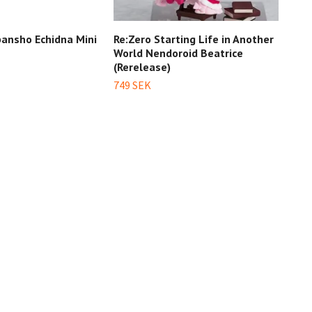
bansho Echidna Mini
Re:Zero Starting Life in Another
Re:Z
World Nendoroid Beatrice
Worl
(Rerelease)
Drea
Edit
749 SEK
349 