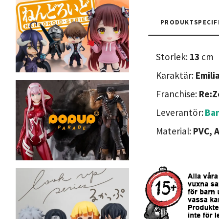
PRODUKTSPECIF
Storlek:
13
cm
Karaktär:
Emili
Franchise:
Re:Z
Leverantör:
Ba
Material:
PVC, 