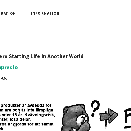
IKATION
INFORMATION
a
ero Starting Life in Another World
npresto
ABS