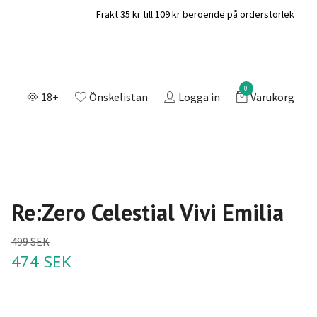
Frakt 35 kr till 109 kr beroende på orderstorlek
0
18+
Önskelistan
Logga in
Varukorg
Re:Zero Celestial Vivi Emilia
499 SEK
474 SEK