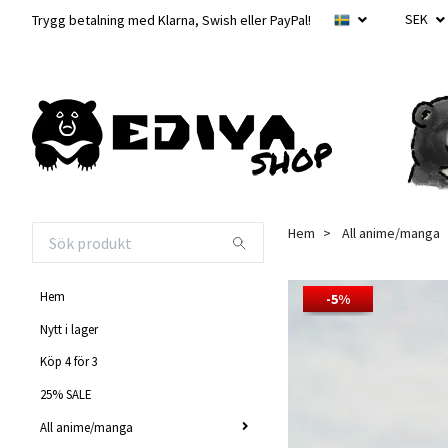
SEK
Trygg betalning med Klarna, Swish eller PayPal!
Hem
All anime/manga
Hem
-5%
Nytt i lager
Köp 4 för 3
25% SALE
All anime/manga