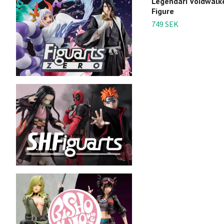
Legendari Voidwalke
Figure
749 SEK