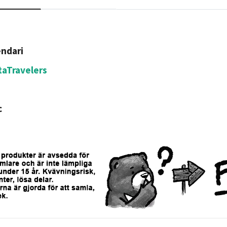
ndari
aTravelers
c