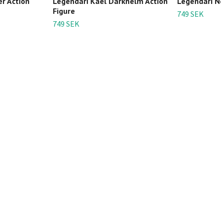
r Action
Legendari Kael Darkhelm Action
Legendari N
Figure
749 SEK
749 SEK