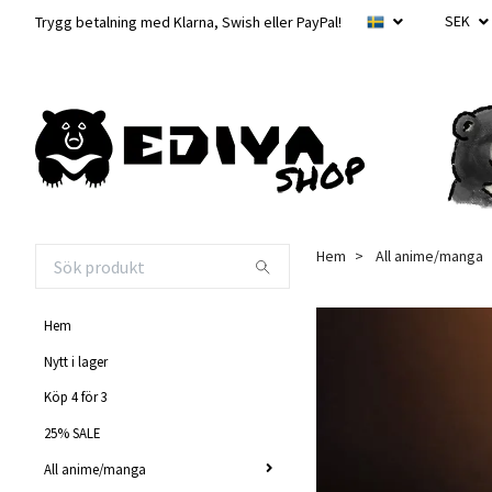
SEK
Trygg betalning med Klarna, Swish eller PayPal!
Hem
All anime/manga
Hem
Nytt i lager
Köp 4 för 3
25% SALE
All anime/manga